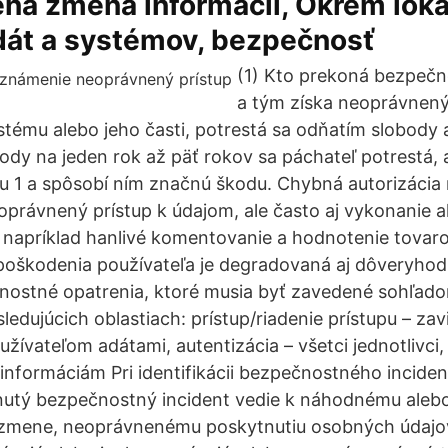
ná zmena informácií, Okrem lok
 dát a systémov, bezpečnosť
(1) Kto prekoná bezpečn
a tým získa neoprávnený
tému alebo jeho časti, potrestá sa odňatím slobody 
ody na jeden rok až päť rokov sa páchateľ potrestá, 
u 1 a spôsobí ním značnú škodu. Chybná autorizácia
právnený prístup k údajom, ale často aj vykonanie 
 napríklad hanlivé komentovanie a hodnotenie tovaro
 poškodenia používateľa je degradovaná aj dôveryh
nostné opatrenia, ktoré musia byť zavedené sohľado
edujúcich oblastiach: prístup/riadenie prístupu – zavi
užívateľom adátami, autentizácia – všetci jednotlivci,
m informáciám Pri identifikácii bezpečnostného incid
iknutý bezpečnostný incident vedie k náhodnému al
, zmene, neoprávnenému poskytnutiu osobných údajov