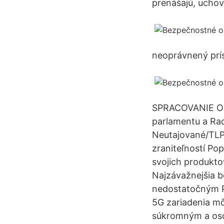
prenášajú, uchov
neoprávnený prí
SPRACOVANIE OS
parlamentu a Rad
Neutajované/TLP 
zraniteľností Po
svojich produkto
Najzávažnejšia 
nedostatočným Po
5G zariadenia m
súkromným a oso