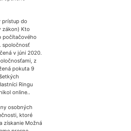
 prístup do
ý zákon) Kto
o počítačového
. spoločnosť
čená v júni 2020.
poločnosťami, z
ožená pokuta 9
všetkých
lastníci Ringu
ikol online..
rany osobných
čnosti, ktoré
sa získanie Možná
vame presne