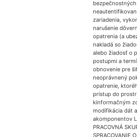
bezpečnostných 
neautentifikova
zariadenia, vyko
narušenie dôvern
opatrenia (a ube
nakladá so žiad
alebo žiadosť o p
postupmi a term
obnovenie pre ši
neoprávnený pok
opatrenie, ktoré
prístup do prost
kinformačným zd
modifikácia dát 
akomponentov LA
PRACOVNÁ SKUP
SPRACOVANIE OS