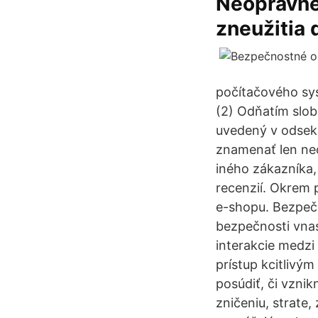
Neoprávne
zneužitia
počítačového sys
(2) Odňatím slob
uvedený v odsek
znamenať len neo
iného zákazníka,
recenzií. Okrem
e-shopu. Bezpeč
bezpečnosti vnasl
interakcie medzi 
prístup kcitlivý
posúdiť, či vzn
zničeniu, strate