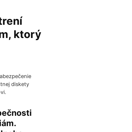
trení
m, ktorý
Zabezpečenie
nej diskety
vi.
pečnosti
iám.