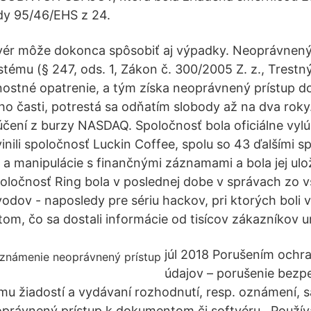
dy 95/46/EHS z 24.
ér môže dokonca spôsobiť aj výpadky. Neoprávnený
tému (§ 247, ods. 1, Zákon č. 300/2005 Z. z., Trestn
ostné opatrenie, a tým získa neoprávnený prístup d
ho časti, potrestá sa odňatím slobody až na dva roky
čení z burzy NASDAQ. Spoločnosť bola oficiálne vylú
inili spoločnosť Luckin Coffee, spolu so 43 ďalšími s
y a manipulácie s finančnými záznamami a bola jej ul
oločnosť Ring bola v poslednej dobe v správach zo 
dov - naposledy pre sériu hackov, pri ktorých boli v
tom, čo sa dostali informácie od tisícov zákazníkov un
júl 2018 Porušením och
údajov – porušenie bezpe
u žiadostí a vydávaní rozhodnutí, resp. oznámení, 
oprávnený prístup k dokumentom či softvéru . Použí