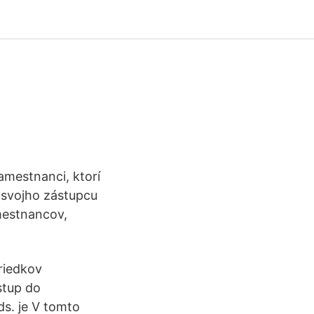
mestnanci, ktorí
 svojho zástupcu
mestnancov,
riedkov
stup do
s. je V tomto