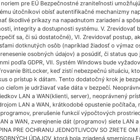
noriem pre EÚ Bezpečnostné zraniteľnosti umožňuj
nému útočníkovi obísť autentifikačné mechanizmy n
nať škodlivé príkazy na napadnutom zariadení a spôs
osti, integrity a dostupnosti systému. V. Zrevidovať
zpečiť sa, či sú dostatočné), VI. Zrevidovať postup, 
osťami dotknutých osôb (napríklad žiadosť o výmaz 
renesenie osobných údajov) a posúdiť, či status quo j
ínmi podľa GDPR, VII. Systém Windows bude vyžadov
frovanie BitLocker, keď zistí nebezpečnú situáciu, k
us o prístup k dátam. Tento dodatočný krok je bez
ho cieľom je udržiavať vaše dáta v bezpečí. Neoprávn
riedkov LAN a WAN(klienti, server), neoprávnený prís
rojom LAN a WAN, krátkodobé opustenie počítača,
aprogramov, prerušenie funkcií výpočtových prostrie
N a WAN, zverejnenie dát (programov) siete LAN a
INA PRE OCHRANU JEDNOTLIVCOV SO ZRETE OM
OBNÝCH ÚDAJOV, ktorá bola zriadená smernicou E