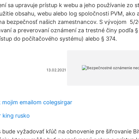
 sa upravuje prístup k webu a jeho používanie zo s
itie obsahu, webu alebo log spoločnosti PVM, ako a
 na bezpečnosť našich zamestnancov. S vývojom 5/
vaní a preverovaní oznámení za trestné činy podľa §
stup do počítačového systému) alebo § 374.
13.02.2021
k mojim emailom colegsirgar
 king rusko
ude vyžadovať kľúč na obnovenie pre šifrovanie Bit