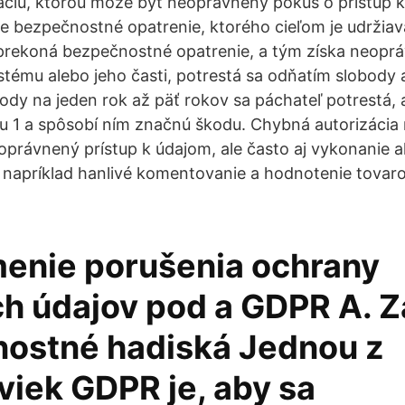
ciu, ktorou môže byť neoprávnený pokus o prístup 
e bezpečnostné opatrenie, ktorého cieľom je udržiav
 prekoná bezpečnostné opatrenie, a tým získa neopr
tému alebo jeho časti, potrestá sa odňatím slobody 
ody na jeden rok až päť rokov sa páchateľ potrestá, 
u 1 a spôsobí ním značnú škodu. Chybná autorizácia
právnený prístup k údajom, ale často aj vykonanie 
 napríklad hanlivé komentovanie a hodnotenie tovaro
menie porušenia ochrany
h údajov pod a GDPR A. 
ostné hadiská Jednou z
viek GDPR je, aby sa