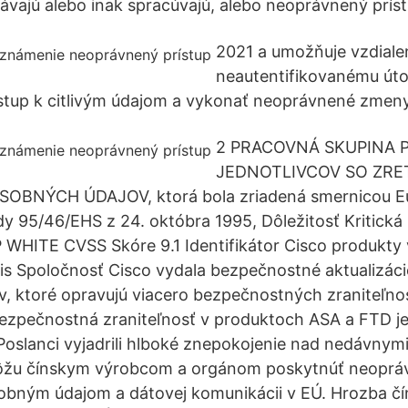
ávajú alebo inak spracúvajú, alebo neoprávnený príst
2021 a umožňuje vzdial
neautentifikovanému úto
stup k citlivým údajom a vykonať neoprávnené zmeny
2 PRACOVNÁ SKUPINA 
JEDNOTLIVCOV SO ZRE
OBNÝCH ÚDAJOV, ktorá bola zriadená smernicou E
y 95/46/EHS z 24. októbra 1995, Dôležitosť Kritická K
WHITE CVSS Skóre 9.1 Identifikátor Cisco produkty 
pis Spoločnosť Cisco vydala bezpečnostné aktualizáci
v, ktoré opravujú viacero bezpečnostných zraniteľnos
bezpečnostná zraniteľnosť v produktoch ASA a FTD j
slanci vyjadrili hlboké znepokojenie nad nedávnymi
ôžu čínskym výrobcom a orgánom poskytnúť neopráv
bným údajom a dátovej komunikácii v EÚ. Hrozba čí