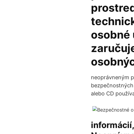
prostre
technic
osobné 
zaručuj
osobnýc
neoprávneným pr
bezpečnostných 
alebo CD používa
informácií