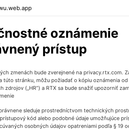
ywu.web.app
čnostné oznámenie
vnený prístup
ých zmenách bude zverejnené na privacy.rtx.com. Za
a túto stránku, môžu požiadať o kópiu oznámenia od
ch zdrojov („HR”) a RTX sa bude snažiť upozorniť za
ámenie
právnene sleduje prostredníctvom technických prost
 prístupový kód alebo podobné údaje umožňujúce prí
cúvaných osobných údajov opatreniami podľa § 19 od