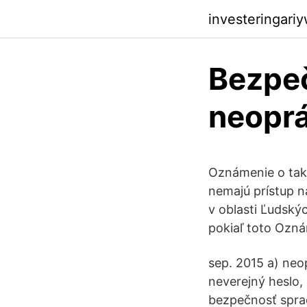
investeringari
Bezpe
neoprá
Oznámenie o tak
nemajú prístup n
v oblasti Ľudský
pokiaľ toto Ozn
sep. 2015 a) neo
neverejný heslo,
bezpečnosť spra