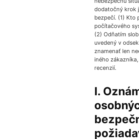
nebezpečnú situá
dodatočný krok j
bezpečí. (1) Kto
počítačového sys
(2) Odňatím slob
uvedený v odsek
znamenať len neo
iného zákazníka,
recenzií.
I. Ozná
osobnýc
bezpečn
požiada