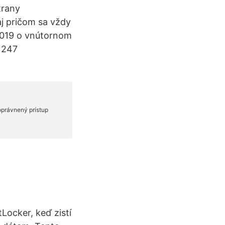
trany
j pričom sa vždy
2019 o vnútornom
 247
Locker, keď zistí