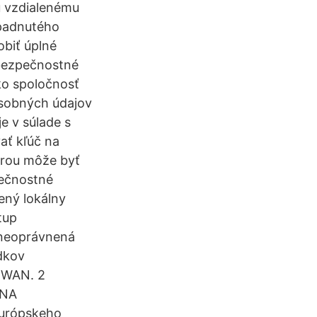
ú vzdialenému
apadnutého
obiť úplné
 bezpečnostné
ako spoločnosť
osobných údajov
e v súlade s
ať kľúč na
torou môže byť
pečnostné
ený lokálny
tup
 neoprávnená
dkov
 WAN. 2
 NA
urópskeho