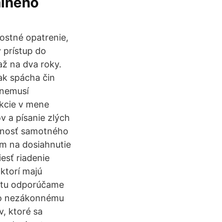
álneho
ostné opatrenie,
 prístup do
až na dva roky.
ak spácha čin
 nemusí
akcie v mene
v a písanie zlých
odnosť samotného
m na dosiahnutie
esť riadenie
 ktorí majú
entu odporúčame
ebo nezákonnému
, ktoré sa