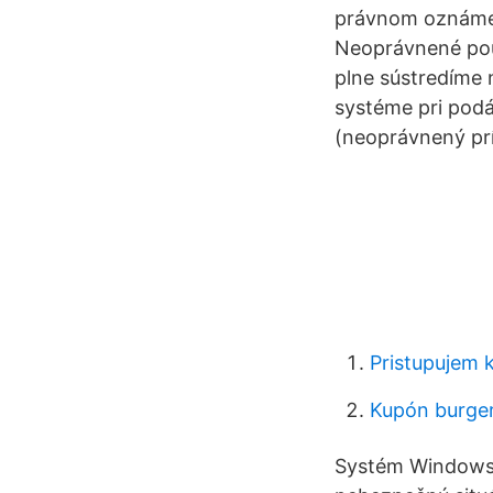
právnom oznámení
Neoprávnené použ
plne sústredíme
systéme pri podá
(neoprávnený prí
Pristupujem 
Kupón burger
Systém Windows b