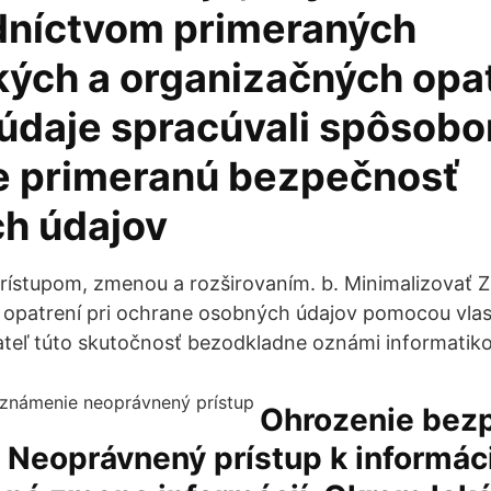
dníctvom primeraných
kých a organizačných opa
údaje spracúvali spôsobo
e primeranú bezpečnosť
h údajov
ístupom, zmenou a rozširovaním. b. Minimalizovať 
opatrení pri ochrane osobných údajov pomocou vlast
teľ túto skutočnosť bezodkladne oznámi informatiko
Ohrozenie bez
, Neoprávnený prístup k informác