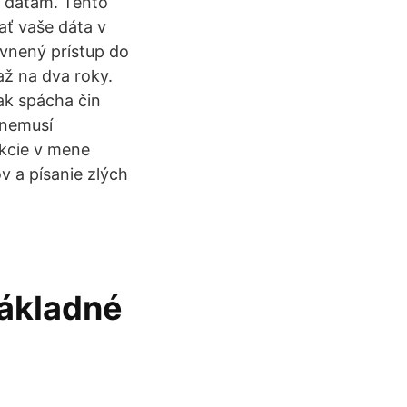
k dátam. Tento
ať vaše dáta v
ávnený prístup do
až na dva roky.
ak spácha čin
 nemusí
akcie v mene
v a písanie zlých
Základné