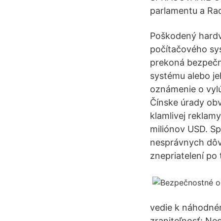
parlamentu a Ra
Poškodený hardv
počítačového sys
prekoná bezpečn
systému alebo je
oznámenie o vylú
Čínske úrady obv
klamlivej reklam
miliónov USD. Sp
nesprávnych dôvo
znepriatelení po 
vedie k náhodném
zraniteľnosť: Ne