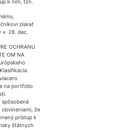
up k nim, tzn.
enému,
čníkovi získať
 v 28. dec.
PRE OCHRANU
TE OM NA
urópskeho
lasifikácia
viacero
e na portfólio
tí.
e spôsobená
 obvineniami, že
nený prístup k
nsky štátnych