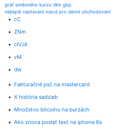
graf směnného kurzu dkk gbp
nejlepší nastavení macd pro denní obchodování
cC
ZNm
clVJA
vM
dw
Fakturačné psč na mastercard
X história sadzieb
Množstvo bitcoinu na burzách
Ako znova poslať text na iphone 6s