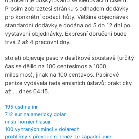
doručení je poskytováno se sledovacím číslem.
Prosím zobraztesi stránku s odhadem dodávky
pro konkrétní dodací lhůty. Většina objednávek
standardní dodávkyje dodána od 5 do 12 dní po
vystavení objednávky. Expresní doručení bude
trvá 2 až 4 pracovní dny.
století objevuje peso v desítkové soustavě (určitý
čas se dělilo na 100 centesimos a 1000
milesimos), jinak na 100 centavos. Papírové
peníze vydávala řada emisních ústavů; prakticky
až … dnes 04:15.
195 usd na inr
712 eur na americký dolar
mistr horníci hlasují
100 vyhraných mincí v dolarech
problémy s převodem peněz ze západní unie