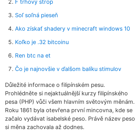
F trhový strop
Soľ soľná pieseň
Ako získať shadery v minecraft windows 10
Koľko je .32 bitcoinu
Ren btc na et
Čo je najnovšie v ďalšom balíku stimulov
Důležité informace o filipínském pesu.
Prohlédněte si nejaktuálnější kurzy filipínského
pesa (PHP) vůči všem hlavním světovým měnám.
Roku 1861 byla otevřena první mincovna, kde se
začalo vydávat isabelské peso. Právě název peso
si měna zachovala až dodnes.