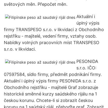
světových měn. Přepočet měn.
Aktuální i
úplný výpis
firmy TRANSPESO s.r.o. v likvidaci z Obchodního
rejstříku - majitelé, vedení firmy, vztahy osob.
Nabídky volných pracovních míst TRANSPESO
s.r.o. v likvidaci.
PESONIDA
s.r.o. IČO:
07597584, sídlo firmy, předmět podnikání firmy.
Aktuální i úplný výpis firmy PESONIDA s.r.o. z
Obchodního rejstříku - majitelé Graf zobrazuje
historické směnné kurzy saúdského rijálu na 1
českou korunu. Chcete-li si zobrazit českou
korunu na 1 saúdský rijál, přehoďte graf. Zobrazit