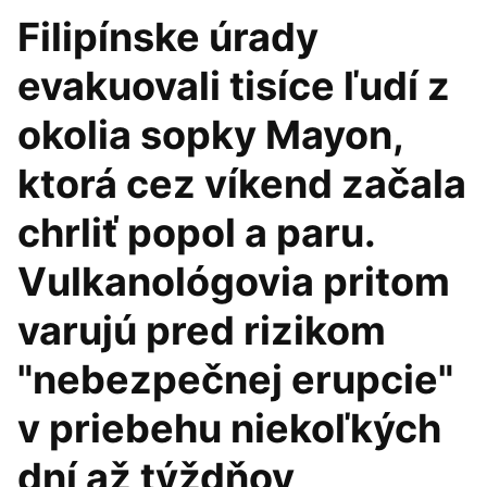
Filipínske úrady
evakuovali tisíce ľudí z
okolia sopky Mayon,
ktorá cez víkend začala
chrliť popol a paru.
Vulkanológovia pritom
varujú pred rizikom
"nebezpečnej erupcie"
v priebehu niekoľkých
dní až týždňov,