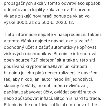
propagačných akcií v tomto odvetví ako spôsob
odmeňovania lojality zákazníkov. Pri prvom
vklade získajú noví hráči bonus za vklad vo
výške 300% až do 500 €. 2020. 12.
Tieto informácie nájdete v našej recenzií. Taktiež
v tomto článku nájdete návod, ako si založiť
obchodný účet a začať automaticky kopírovať
ziskových obchodníkov. Bitcoin je internetová
open-source P2P platební síť a také v této síti
používaná kryptoměna.Hlavní unikátností
bitcoinu je jeho plná decentralizace; je navržen
tak, aby nikdo, ani autor nebo jiní jednotlivci,
skupiny či vlády, nemohl měnu ovlivňovat,
padělat, zabavovat účty, ovládat peněžní toky
nebo způsobovat inflaci. Bitcoin is hard to trace.
Bitcoin is the unofficial-official currency of the