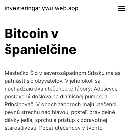
investeringariywu.web.app
Bitcoin v
španielčine
Mestečko Šid v severozápadnom Srbsku má asi
pätnásťtisíc obyvateľov. V jeho okolí sa
nachádzajú dva utečenecké tábory: Adeševci,
postavený doslova na diaľničnej pumpe, a
Principovač. V oboch táboroch majú utečenci
pevnú strechu nad hlavou, posteľ, pravidelné
dávky jedla, sprchu a prístup k zdravotnej
starostlivosti. Počet utečencov v týchto