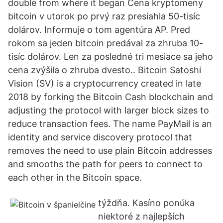
double from where it began Cena kryptomeny
bitcoin v utorok po prvý raz presiahla 50-tisíc
dolárov. Informuje o tom agentúra AP. Pred
rokom sa jeden bitcoin predával za zhruba 10-
tisíc dolárov. Len za posledné tri mesiace sa jeho
cena zvýšila o zhruba dvesto.. Bitcoin Satoshi
Vision (SV) is a cryptocurrency created in late
2018 by forking the Bitcoin Cash blockchain and
adjusting the protocol with larger block sizes to
reduce transaction fees. The name PayMail is an
identity and service discovery protocol that
removes the need to use plain Bitcoin addresses
and smooths the path for peers to connect to
each other in the Bitcoin space.
týždňa. Kasíno ponúka
niektoré z najlepších