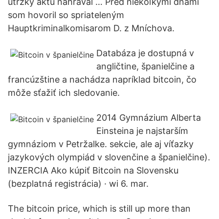
útržky aktu nahrával … Pred niekoľkými dňami
som hovoril so spriateleným
Hauptkriminalkomisarom D. z Mníchova.
Databáza je dostupná v
angličtine, španielčine a
francúzštine a nachádza napríklad bitcoin, čo
môže sťažiť ich sledovanie.
2014 Gymnázium Alberta
Einsteina je najstarším
gymnáziom v Petržalke. sekcie, ale aj víťazky
jazykových olympiád v slovenčine a španielčine).
INZERCIA Ako kúpiť Bitcoin na Slovensku
(bezplatná registrácia) · wi 6. mar.
The bitcoin price, which is still up more than