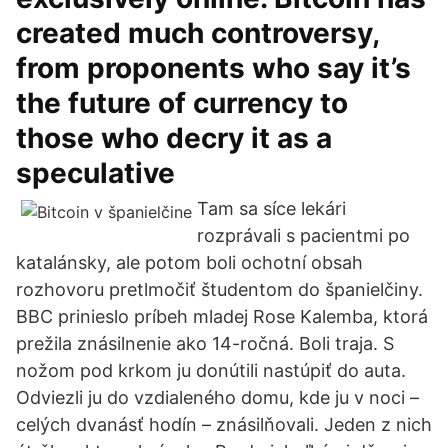
created much controversy,
from proponents who say it’s
the future of currency to
those who decry it as a
speculative
Tam sa síce lekári
rozprávali s pacientmi po
katalánsky, ale potom boli ochotní obsah
rozhovoru pretlmočiť študentom do španielčiny.
BBC prinieslo príbeh mladej Rose Kalemba, ktorá
prežila znásilnenie ako 14-ročná. Boli traja. S
nožom pod krkom ju donútili nastúpiť do auta.
Odviezli ju do vzdialeného domu, kde ju v noci –
celých dvanásť hodín – znásilňovali. Jeden z nich