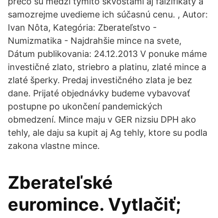
prečo sú medzi týmito skvostami aj falzifikáty a
samozrejme uvedieme ich súčasnú cenu. , Autor:
Ivan Nôta, Kategória: Zberateľstvo -
Numizmatika - Najdrahšie mince na svete,
Dátum publikovania: 24.12.2013 V ponuke máme
investičné zlato, striebro a platinu, zlaté mince a
zlaté šperky. Predaj investičného zlata je bez
dane. Prijaté objednávky budeme vybavovať
postupne po ukončení pandemických
obmedzení. Mince maju v GER nizsiu DPH ako
tehly, ale daju sa kupit aj Ag tehly, ktore su podla
zakona vlastne mince.
Zberateľské
euromince. Vytlačiť;