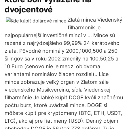
dvojcentové
Zlatá minca Viedenský
filharmonik je
najpopulárnejší investičné mincí v … Mince sú
razené z najrýdzejšieho 99,99% 24 karátového
zlata. Pôvodné nominály 2000,1000,500 a 250
šilingov sa v roku 2002 zmenily na 100,50,25 a
10 Euro (cenovo nie je medzi obidvoma
variantami nominálov žiaden rozdiel).. Líce
mince zobrazuje veľký organ v Zlatom sále
viedenského Musikvereinu, sídla Viedenskej
filharmónie Je ľahké kúpiť DOGE kvôli značnému
počtu búrz, ktoré uvádzali mince. DOGE si
môžete kúpiť pre kryptomeny (BTC, ETH, USDT,
LTC), ako aj pre fiat meny (USD). Denný objem
obchodov DOGE je 56 003 773 dolárov. Tu je