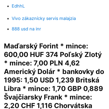
EdhhL
Vivo zákaznícky servis malajzia
888 usd na inr
Maďarský Forint * mince:
600,00 HUF 374 Poľský Zlotý
* mince: 7,00 PLN 4,62
Americký Dolár * bankovky do
1995: 1,50 USD 1,239 Britská
Libra * mince: 1,70 GBP 0,889
Švajčiarsky Frank * mince:
2,20 CHF 1,116 Chorvátska