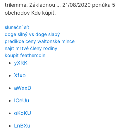
trilemma. Základnou … 21/08/2020 ponúka 5
obchodov Kde kúpiť.
sluneční síť
doge silný vs doge slabý
predikce ceny waltonské mince
najít mrtvé členy rodiny
koupit feathercoin
yXRK
Xfxo
aWxxD
ICeUu
oKoKU
LnBXu