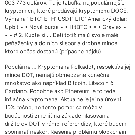
003 773 dolárov. Tu je tabuľka najpopulárnejších
kryptomien, ktoré predávajú kryptomenu DOGE.
Výmena : BTC: ETH: USDT: LTC: Americký dolár:
Upbit • • Nová burza • • HitBTC • • • Graviex •
• • # 2. Kúpte si … Deti totiž majú svoje malé
peňaženky a do nich si sporia drobné mince,
ktoré občas dostanú (prípadne nájdu).
Populárne … Kryptomena Polkadot, respektíve jej
mince DOT, nemajú obmedzene konečne
množstvo ako napríklad Bitcoin, Litecoin či
Cardano. Podobne ako Ethereum je to teda
inflačná kryptomena. Aktuálne je jej na úrovni
10% ročne, no tento pomer sa môže v
budúcnosti zmeniť na základe hlasovania
držiteľov DOT v rámci referendiev, ktoré budem
spomínať neskôr. Riešenie problému blockchain