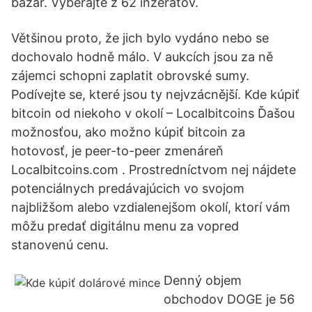
bazár. Vyberajte z 62 inzerátov.
Většinou proto, že jich bylo vydáno nebo se
dochovalo hodně málo. V aukcích jsou za ně
zájemci schopni zaplatit obrovské sumy.
Podívejte se, které jsou ty nejvzácnější. Kde kúpiť
bitcoin od niekoho v okolí – Localbitcoins Ďašou
možnosťou, ako možno kúpiť bitcoin za
hotovosť, je peer-to-peer zmenáreň
Localbitcoins.com . Prostredníctvom nej nájdete
potenciálnych predávajúcich vo svojom
najbližšom alebo vzdialenejšom okolí, ktorí vám
môžu predať digitálnu menu za vopred
stanovenú cenu.
Denný objem
obchodov DOGE je 56