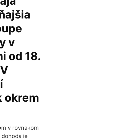
ája
ňajšia
oupe
y v
i od 18.
 V
í
k okrem
rom v rovnakom
 dohoda je