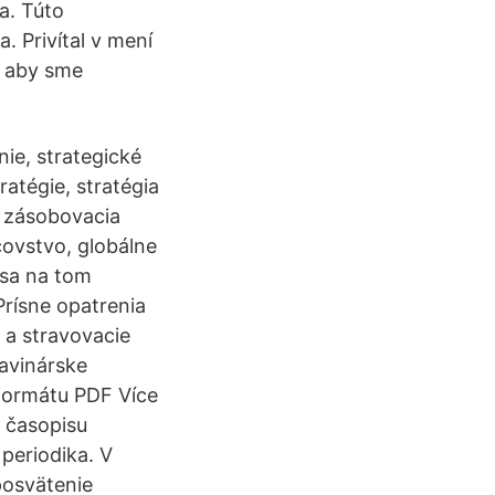
a. Túto
. Privítal v mení
, aby sme
nie, strategické
ratégie, stratégia
a zásobovacia
covstvo, globálne
 sa na tom
Prísne opatrenia
 a stravovacie
avinárske
 formátu PDF Více
o časopisu
 periodika. V
posvätenie