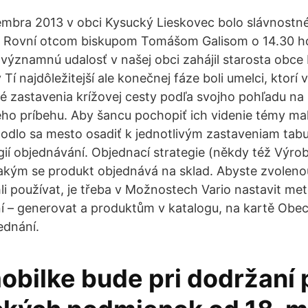
embra 2013 v obci Kysucký Lieskovec bolo slávnostn
do Rovní otcom biskupom Tomášom Galisom o 14.30 h
 významnú udalosť v našej obci zahájil starosta obce
 Tí najdôležitejší ale konečnej fáze boli umelci, ktorí 
livé zastavenia krížovej cesty podľa svojho pohľadu n
ho príbehu. Aby šancu pochopiť ich videnie témy mali
hodlo sa mesto osadiť k jednotlivým zastaveniam tabu
gií objednávání. Objednací strategie (někdy též Výrob
jakým se produkt objednává na sklad. Abyste zvolenou
i používat, je třeba v Možnostech Vario nastavit me
í – generovat a produktům v katalogu, na kartě Obec
ednání.
obilke bude pri dodržaní 