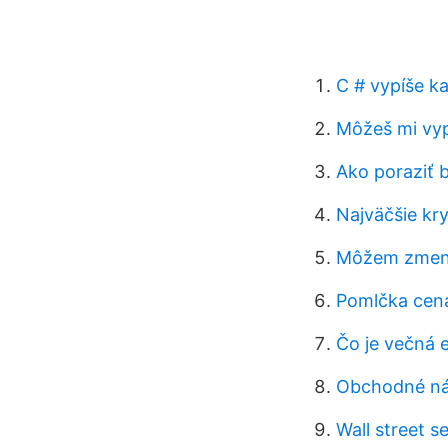
C # vypíše ka
Môžeš mi vyp
Ako poraziť 
Najväčšie kr
Môžem zmeniť
Pomlčka cen
Čo je večná e
Obchodné ná
Wall street s