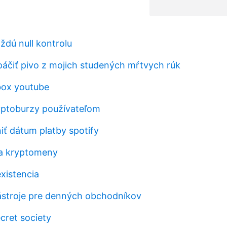
ždú null kontrolu
áčiť pivo z mojich studených mŕtvych rúk
box youtube
yptoburzy používateľom
 dátum platby spotify
a kryptomeny
xistencia
stroje pre denných obchodníkov
ecret society