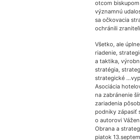
otcom biskupom 
významnú udalosť
sa očkovacia str
ochránili zranit
Všetko, ale úplne
riadenie, strateg
a taktika, výrob
stratégia, strat
strategické …vyp
Asociácia hotelo
na zabránenie ší
zariadenia pôsob
podniky zápasiť 
o autorovi Vážen
Obrana a strategi
piatok 13.septem