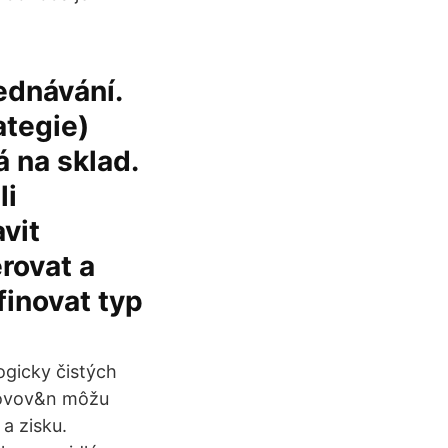
ednávání.
ategie)
 na sklad.
li
vit
rovat a
finovat typ
gicky čistých
hovov&n môžu
a zisku.