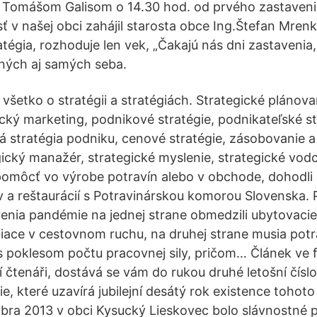
Tomášom Galisom o 14.30 hod. od prvého zastaveni
 v našej obci zahájil starosta obce Ing.Štefan Mrenka
atégia, rozhoduje len vek, „Čakajú nás dni zastavenia
eľných aj samých seba.
 všetko o stratégii a stratégiách. Strategické plánova
ický marketing, podnikové stratégie, podnikateľské st
ná stratégia podniku, cenové stratégie, zásobovanie 
egický manažér, strategické myslenie, strategické vod
omôcť vo výrobe potravín alebo v obchode, dohodli
v a reštaurácií s Potravinárskou komorou Slovenska. 
renia pandémie na jednej strane obmedzili ubytovacie
iace v cestovnom ruchu, na druhej strane musia potr
s poklesom počtu pracovnej sily, pričom… Článek ve
í čtenáři, dostává se vám do rukou druhé letošní čísl
e, které uzavírá jubilejní desátý rok existence tohoto
bra 2013 v obci Kysucký Lieskovec bolo slávnostné 