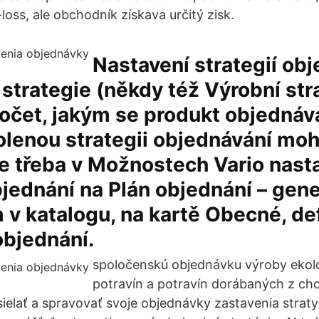
oss, ale obchodník získava určitý zisk.
Nastavení strategií obj
strategie (někdy též Výrobní str
očet, jakým se produkt objednává
lenou strategii objednávání moh
je třeba v Možnostech Vario nasta
ednání na Plán objednání – gene
v katalogu, na kartě Obecné, de
objednání.
spoločenskú objednávku výroby ekolo
potravín a potravín dorábaných z c
ielať a spravovať svoje objednávky zastavenia straty 