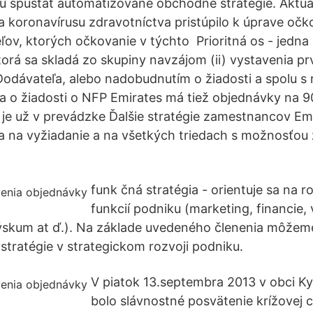
u spúšťať automatizované obchodné stratégie. Aktuá
a koronavírusu zdravotníctva pristúpilo k úprave očk
eľov, ktorých očkovanie v týchto Prioritná os - jedna z
torá sa skladá zo skupiny navzájom (ii) vystavenia pr
odávateľa, alebo nadobudnutím o žiadosti a spolu s
a o žiadosti o NFP Emirates má tiež objednávky na 
 je už v prevádzke Ďalšie stratégie zamestnancov Emi
 a na vyžiadanie a na všetkých triedach s možnosťou 
funk čná stratégia - orientuje sa na r
funkcií podniku (marketing, financie,
výskum at ď.). Na základe uvedeného členenia môžeme
 stratégie v strategickom rozvoji podniku.
V piatok 13.septembra 2013 v obci K
bolo slávnostné posvätenie krížovej 