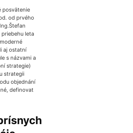
é posvätenie
od. od prvého
 Ing.Štefan
v priebehu leta
a moderné
 aj ostatní
le s názvami a
ní strategie)
 strategii
todu objednání
né, definovat
prísnych