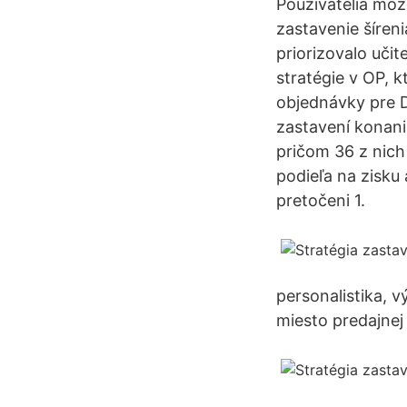
Používatelia môž
zastavenie šíreni
priorizovalo učit
stratégie v OP, k
objednávky pre D
zastavení konani
pričom 36 z nich
podieľa na zisku
pretočeni 1.
personalistika, 
miesto predajnej