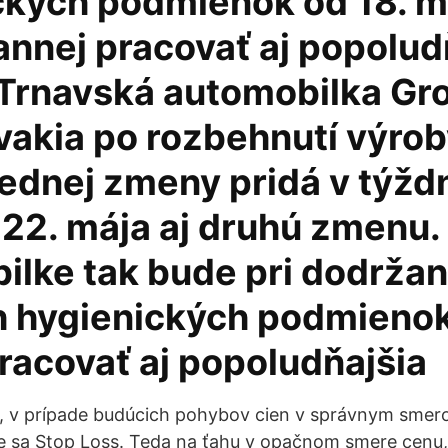
ckých podmienok od 18. m
annej pracovať aj popolud
Trnavská automobilka Gr
vakia po rozbehnutí výrob
ednej zmeny pridá v týždn
 22. mája aj druhú zmenu.
ilke tak bude pri dodržan
h hygienických podmieno
racovať aj popoludňajšia
, v prípade budúcich pohybov cien v správnym sme
e sa Stop Loss. Teda na ťahu v opačnom smere cenu,