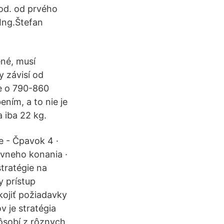
od. od prvého
 Ing.Štefan
né, musí
y závisí od
me o 790-860
ením, a to nie je
 iba 22 kg.
e - Čpavok 4 ·
vneho konania ·
tratégie na
y prístup
kojiť požiadavky
 je stratégia
ôsobí z rôznych