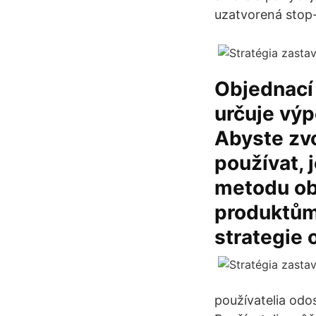
uzatvorená stop-l
Objednací 
určuje výp
Abyste zvo
používat, 
metodu obj
produktům 
strategie 
používatelia odos