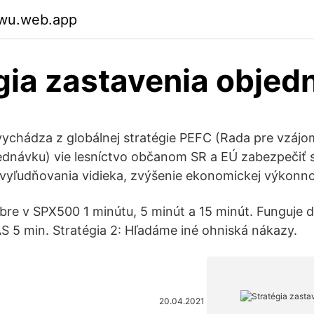
ywu.web.app
gia zastavenia objed
vychádza z globálnej stratégie PEFC (Rada pre vzájo
ednávku) vie lesníctvo občanom SR a EÚ zabezpečiť 
vyľudňovania vidieka, zvýšenie ekonomickej výkonno
bre v SPX500 1 minútu, 5 minút a 15 minút. Funguje 
AS 5 min. Stratégia 2: Hľadáme iné ohniská nákazy.
20.04.2021