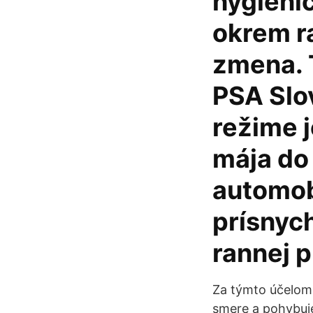
hygieni
okrem r
zmena. 
PSA Slo
režime j
mája do
automob
prísnyc
rannej p
Za týmto účelom
smere a pohybuj