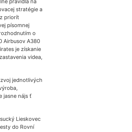
lne pravidlá na
ovacej stratégie a
 priorít
vej písomnej
 rozhodnutím o
90 Airbusov A380
rates je získanie
zastavenia videa,
ozvoj jednotlivých
 výroba,
 jasne nájs ť
ysucký Lieskovec
cesty do Rovní