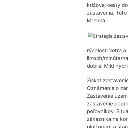
krížovej cesty 
zastavenia. Túto
Mrenka.
rýchlosti vetra 
litroch/minúta/ha
dobré. Mild hybr
Získať zastaveni
Oznámenie o zám
Zastavenie územn
zastavenie popula
poľovníkov. Situ
zákazníka na kon
platforiem a šta