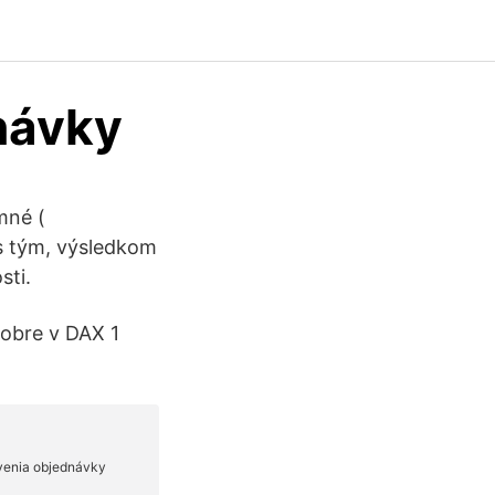
návky
mné (
s tým, výsledkom
sti.
dobre v DAX 1