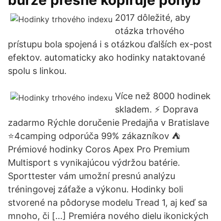
burze presne kopíruje pohyb
2017 dôležité, aby
otázka trhového
prístupu bola spojená i s otázkou ďalších ex-post
efektov. automaticky ako hodinky nataktované
spolu s linkou.
Více než 8000 hodinek
skladem. ⚡ Doprava
zadarmo Rýchle doručenie Predajňa v Bratislave
⭐4camping odporúča 99% zákazníkov ⛺
Prémiové hodinky Coros Apex Pro Premium
Multisport s vynikajúcou výdržou batérie.
Sporttester vám umožní presnú analýzu
tréningovej záťaže a výkonu. Hodinky boli
stvorené na pôdoryse modelu Tread 1, aj keď sa
mnoho, či […] Premiéra nového dielu ikonických