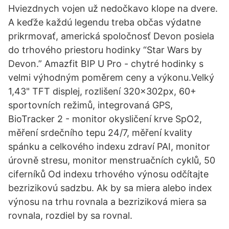
Hviezdnych vojen už nedočkavo klope na dvere.
A keďže každú legendu treba občas výdatne
prikrmovať, americká spoločnosť Devon posiela
do trhového priestoru hodinky “Star Wars by
Devon.” Amazfit BIP U Pro - chytré hodinky s
velmi výhodným poměrem ceny a výkonu.Velký
1,43" TFT displej, rozlišení 320x302px, 60+
sportovních režimů, integrovaná GPS,
BioTracker 2 - monitor okysličení krve SpO2,
měření srdečního tepu 24/7, měření kvality
spánku a celkového indexu zdraví PAI, monitor
úrovně stresu, monitor menstruačních cyklů, 50
ciferníků Od indexu trhového výnosu odčítajte
bezrizikovú sadzbu. Ak by sa miera alebo index
výnosu na trhu rovnala a bezriziková miera sa
rovnala, rozdiel by sa rovnal.