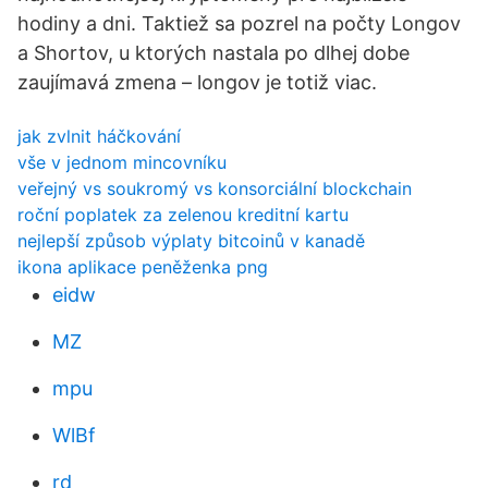
hodiny a dni. Taktiež sa pozrel na počty Longov
a Shortov, u ktorých nastala po dlhej dobe
zaujímavá zmena – longov je totiž viac.
jak zvlnit háčkování
vše v jednom mincovníku
veřejný vs soukromý vs konsorciální blockchain
roční poplatek za zelenou kreditní kartu
nejlepší způsob výplaty bitcoinů v kanadě
ikona aplikace peněženka png
eidw
MZ
mpu
WlBf
rd