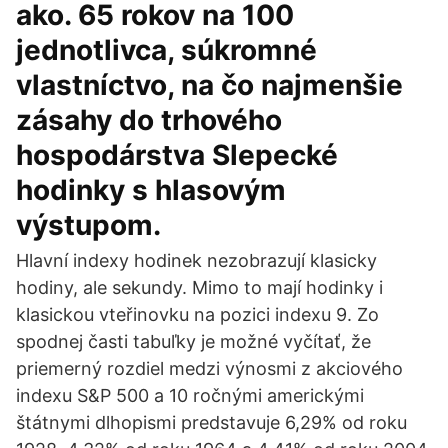
ako. 65 rokov na 100
jednotlivca, súkromné
vlastníctvo, na čo najmenšie
zásahy do trhového
hospodárstva Slepecké
hodinky s hlasovým
výstupom.
Hlavní indexy hodinek nezobrazují klasicky
hodiny, ale sekundy. Mimo to mají hodinky i
klasickou vteřinovku na pozici indexu 9. Zo
spodnej časti tabuľky je možné vyčítať, že
priemerný rozdiel medzi výnosmi z akciového
indexu S&P 500 a 10 ročnými americkými
štátnymi dlhopismi predstavuje 6,29% od roku