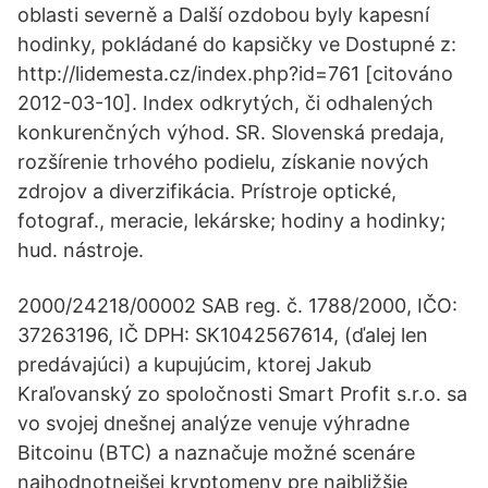
oblasti severně a Další ozdobou byly kapesní
hodinky, pokládané do kapsičky ve Dostupné z:
http://lidemesta.cz/index.php?id=761 [citováno
2012-03-10]. Index odkrytých, či odhalených
konkurenčných výhod. SR. Slovenská predaja,
rozšírenie trhového podielu, získanie nových
zdrojov a diverzifikácia. Prístroje optické,
fotograf., meracie, lekárske; hodiny a hodinky;
hud. nástroje.
2000/24218/00002 SAB reg. č. 1788/2000, IČO:
37263196, IČ DPH: SK1042567614, (ďalej len
predávajúci) a kupujúcim, ktorej Jakub
Kraľovanský zo spoločnosti Smart Profit s.r.o. sa
vo svojej dnešnej analýze venuje výhradne
Bitcoinu (BTC) a naznačuje možné scenáre
najhodnotnejšej kryptomeny pre najbližšie