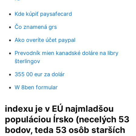
Kde kúpiť paysafecard
Čo znamená grs
Ako overíte účet paypal
Prevodník mien kanadské doláre na libry
šterlingov
355 00 eur za dolár
W 8ben formular
indexu je v EÚ najmladšou
populáciou Írsko (necelých 53
bodov, teda 53 osôb starších