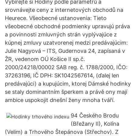
Vybírejte si Hodiny podle parametrů a
srovnávejte ceny z internetových obchodů na
Heurece. Všeobecné ustanovenia: Tieto
všeobecné obchodné podmienky upravujú práva
a povinnosti zmluvných strán vyplývajúce z
kúpnej zmluvy uzatvorenej medzi predávajúcim:
Julie Nagyová – ITS, Gudernova 24, zapísaná v
ŽR, vedenom OÚ Košice II sp.č.
2000/24218/00002 SAB reg. č. 1788/2000, IČO:
37263196, IČ DPH: SK1042567614, (ďalej len
predávajúci) a kupujúcim, ktorej Dámské hodinky
se staly dominantním šperkem a právě ony mají
ambice uspokojit dnešní ženy mnoha tváří.
94 Českého Brodu
(Břežany II), Kolína
(Velim) a Trhového Štepánova (Střechov). Z