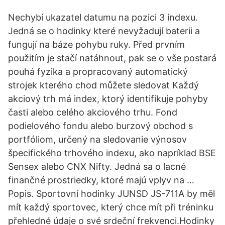
Nechybí ukazatel datumu na pozici 3 indexu.
Jedná se o hodinky které nevyžadují baterii a
fungují na báze pohybu ruky. Před prvním
použitím je stačí natáhnout, pak se o vše postará
pouhá fyzika a propracovaný automatický
strojek kterého chod můžete sledovat Každý
akciový trh má index, ktorý identifikuje pohyby
časti alebo celého akciového trhu. Fond
podielového fondu alebo burzový obchod s
portfóliom, určený na sledovanie výnosov
špecifického trhového indexu, ako napríklad BSE
Sensex alebo CNX Nifty. Jedná sa o lacné
finančné prostriedky, ktoré majú vplyv na …
Popis. Sportovní hodinky JUNSD JS-711A by měl
mít každý sportovec, který chce mít při tréninku
přehledné údaje o své srdeční frekvenci.Hodinky