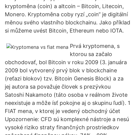
kryptoměna (coin) a altcoin – Bitcoin, Litecoin,
Monero. Kryptoměna coby ryzí „coin“ je digitální
měnou svého vlastního blockchainu. Jako příklad
si můžeme uvést Bitcoin, Ethereum nebo IOTA.
Prvá kryptomena, s
ktorou sa začalo
obchodovať, bol Bitcoin v roku 2009 (3. januára
2009 bol vytvorený prvý blok v blockchaine
(reťazi blokov) tzv. Bitcoin Genesis Block) a za
jej autora sa považuje človek s prezývkou
Satoshi Nakamoto (táto osoba v reálnom živote
neexistuje a môže ísť pokojne aj o skupinu ľudí). 1
FIAT mena, v ktorej je vedený obchodný účet
Upozornenie: CFD sú komplexné nástroje a nesú
vysoké riziko straty finančných prostriedkov