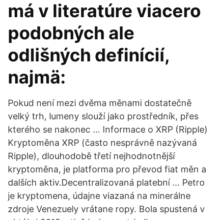
má v literatúre viacero
podobných ale
odlišných definícií,
najmä:
Pokud není mezi dvěma měnami dostatečně
velký trh, lumeny slouží jako prostředník, přes
kterého se nakonec … Informace o XRP (Ripple)
Kryptoměna XRP (často nesprávně nazývaná
Ripple), dlouhodobě třetí nejhodnotnější
kryptoměna, je platforma pro převod fiat měn a
dalších aktiv.Decentralizovaná platební … Petro
je kryptomena, údajne viazaná na minerálne
zdroje Venezuely vrátane ropy. Bola spustená v