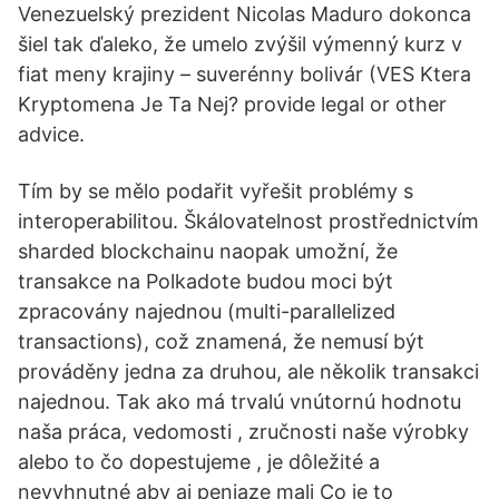
Venezuelský prezident Nicolas Maduro dokonca
šiel tak ďaleko, že umelo zvýšil výmenný kurz v
fiat meny krajiny – suverénny bolivár (VES Ktera
Kryptomena Je Ta Nej? provide legal or other
advice.
Tím by se mělo podařit vyřešit problémy s
interoperabilitou. Škálovatelnost prostřednictvím
sharded blockchainu naopak umožní, že
transakce na Polkadote budou moci být
zpracovány najednou (multi-parallelized
transactions), což znamená, že nemusí být
prováděny jedna za druhou, ale několik transakci
najednou. Tak ako má trvalú vnútornú hodnotu
naša práca, vedomosti , zručnosti naše výrobky
alebo to čo dopestujeme , je dôležité a
nevyhnutné aby aj peniaze mali Co je to