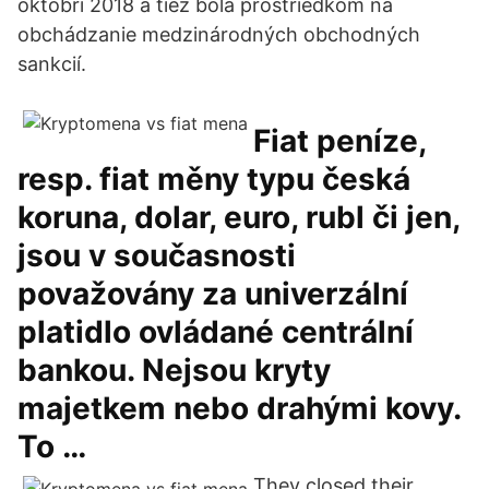
októbri 2018 a tiež bola prostriedkom na
obchádzanie medzinárodných obchodných
sankcií.
Fiat peníze,
resp. fiat měny typu česká
koruna, dolar, euro, rubl či jen,
jsou v současnosti
považovány za univerzální
platidlo ovládané centrální
bankou. Nejsou kryty
majetkem nebo drahými kovy.
To …
They closed their