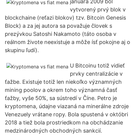
januára 2009 bol
vytvorený prvý blok v
blockchaine (reťazi blokov) tzv. Bitcoin Genesis
Block) a za jej autora sa považuje človek s
prezývkou Satoshi Nakamoto (táto osoba v
reálnom živote neexistuje a môže ísť pokojne aj o
skupinu ľudí).
U Bitcoinu totiž vidieť
prvky centralizácie v
ťažbe. Existuje totiž len niekoľko významných
mining poolov a okrem toho významná časť
ťažby, vyše 50%, sa sústredí v Číne. Petro je
kryptomena, údajne viazaná na minerálne zdroje
Venezuely vrátane ropy. Bola spustená v októbri
2018 a tiež bola prostriedkom na obchádzanie
medzinárodných obchodných sankcií.