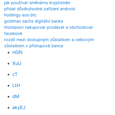
jak používat směnárnu kryptoměn
přidat důvěryhodné zařízení android
holdingy eos btc
goldman sachs digitální banka
thompson nakupovat prodávat a obchodovat
facebook
rozdíl mezi dostupným zůstatkem a celkovým
zůstatkem v přístupové bance
HGN
XuU
cT
LtH
dM
akyEJ