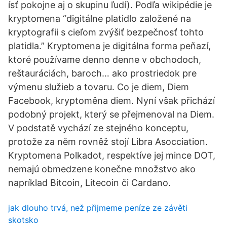
ísť pokojne aj o skupinu ľudí). Podľa wikipédie je
kryptomena “digitálne platidlo založené na
kryptografii s cieľom zvýšiť bezpečnosť tohto
platidla.” Kryptomena je digitálna forma peňazí,
ktoré používame denno denne v obchodoch,
reštauráciách, baroch… ako prostriedok pre
výmenu služieb a tovaru. Co je diem, Diem
Facebook, kryptoměna diem. Nyní však přichází
podobný projekt, který se přejmenoval na Diem.
V podstatě vychází ze stejného konceptu,
protože za něm rovněž stojí Libra Asocciation.
Kryptomena Polkadot, respektíve jej mince DOT,
nemajú obmedzene konečne množstvo ako
napríklad Bitcoin, Litecoin či Cardano.
jak dlouho trvá, než přijmeme peníze ze závěti
skotsko