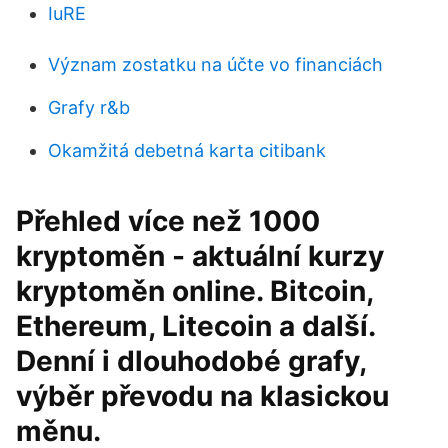
IuRE
Význam zostatku na účte vo financiách
Grafy r&b
Okamžitá debetná karta citibank
Přehled více než 1000
kryptoměn - aktuální kurzy
kryptoměn online. Bitcoin,
Ethereum, Litecoin a další.
Denní i dlouhodobé grafy,
výběr převodu na klasickou
měnu.