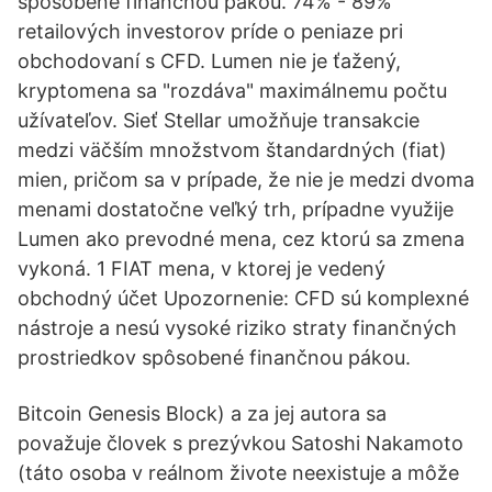
spôsobené finančnou pákou. 74% - 89%
retailových investorov príde o peniaze pri
obchodovaní s CFD. Lumen nie je ťažený,
kryptomena sa "rozdáva" maximálnemu počtu
užívateľov. Sieť Stellar umožňuje transakcie
medzi väčším množstvom štandardných (fiat)
mien, pričom sa v prípade, že nie je medzi dvoma
menami dostatočne veľký trh, prípadne využije
Lumen ako prevodné mena, cez ktorú sa zmena
vykoná. 1 FIAT mena, v ktorej je vedený
obchodný účet Upozornenie: CFD sú komplexné
nástroje a nesú vysoké riziko straty finančných
prostriedkov spôsobené finančnou pákou.
Bitcoin Genesis Block) a za jej autora sa
považuje človek s prezývkou Satoshi Nakamoto
(táto osoba v reálnom živote neexistuje a môže