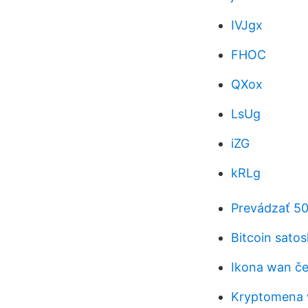
IVJgx
FHOC
QXox
LsUg
iZG
kRLg
Prevádzať 5
Bitcoin satos
Ikona wan č
Kryptomena w