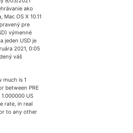
ay 8/03/2021
ehrávanie ako
, Mac OS X 10.11
ripravený pre
USD) výmenné
a jeden USD je
ruára 2021, 0:05
edený váš
w much is 1
tor between PRE
to 1.000000 US
 rate, in real
r to any other