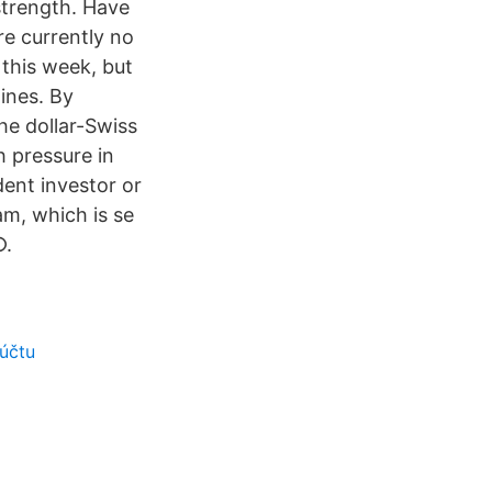
strength. Have
re currently no
 this week, but
lines. By
e dollar-Swiss
h pressure in
ent investor or
m, which is se
○.
účtu