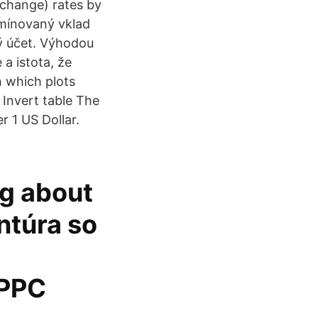
xchange) rates by
rmínovaný vklad
ý účet. Výhodou
a istota, že
 which plots
 Invert table The
r 1 US Dollar.
ng about
ntúra so
 PPC