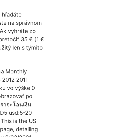
k hľadáte
 ste na správnom
 Ak vyhráte zo
retočiť 35 € (1 €
žitý len s týmito
na Monthly
 2012 2011
ku vo výške 0
zobrazovať po
เราจะโอนเงิน
SD5 usd:5-20
 This is the US
page, detailing