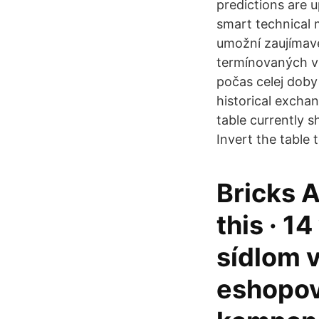
predictions are 
smart technical 
umožní zaujímave
termínovaných vk
počas celej doby
historical excha
table currently 
Invert the table 
Bricks A
this · 1
sídlom 
eshopov,