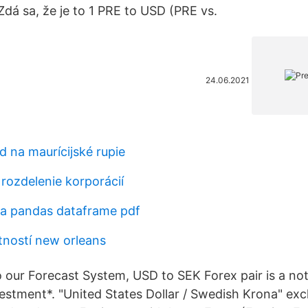
Zdá sa, že je to 1 PRE to USD (PRE vs.
24.06.2021
d na maurícijské rupie
ozdelenie korporácií
a pandas dataframe pdf
tností new orleans
 our Forecast System, USD to SEK Forex pair is a no
vestment*. "United States Dollar / Swedish Krona" ex