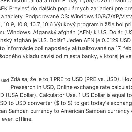
SEK historical data from Friday 11/09/2020 to Mond
SEK Previesť do ďalších populárnych zariadení pre pr
 a tablety. Podporované OS: Windows 10/8/7/XP/Vista
0, 10.9, 10,8, 10.7, 10.6 Výukový program nižšie bol p
ému Windows. Afganský afghán (AFN) k U.S. Dolár (
nský afghán je U.S. Dolár? Jeden AFN je 0.0129 USD 
to informácie boli naposledy aktualizované na 17. feb
šobného vkladu závisí od miesta banky, v ktorej je v
Zdá sa, že je to 1 PRE to USD (PRE vs. USD), Ho
Presearch in USD, Online exchange rate calcula
D (USA Dollar). Calculator Use. 1 US Dollar is equal 
USD to USD converter ($ to $) to get today's exchange
can Samoan currency to American Samoan currency o
 even offline.