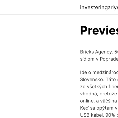
investeringari
Previe
Bricks Agency. 50
sídlom v Poprade
Ide o medzinárod
Slovensko. Táto 
zo všetkých firi
vhodná, pretože s
online, a väčšin
Keď sa opýtam v
USB kábel. 90% p