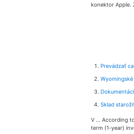
konektor Apple. 
Prevádzať ca
Wyomingské r
Dokumentáci
Sklad staroži
V … According to
term (1-year) in