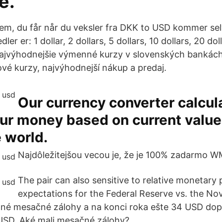
e.
m, du får når du veksler fra DKK to USD kommer selv
ler er: 1 dollar, 2 dollars, 5 dollars, 10 dollars, 20 dol
Najvýhodnejšie výmenné kurzy v slovenských bankách
ové kurzy, najvýhodnejší nákup a predaj.
Our currency converter calcula
our money based on current value
 world.
Najdôležitejšou vecou je, že je 100% zadarmo W
The pair can also sensitive to relative monetary 
expectations for the Federal Reserve vs. the Nová
elné mesačné zálohy a na konci roka ešte 34 USD dop
8 USD. Aké mali mesačné zálohy?