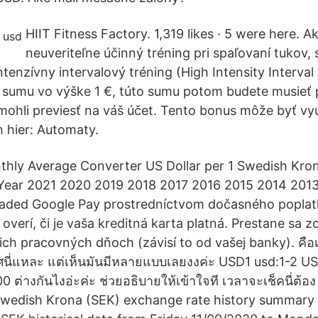
HIIT Fitness Factory. 1,319 likes · 5 were here. A
neuveriteľne účinný tréning pri spaľovaní tukov,
tenzívny intervalový tréning (High Intensity Interval
sumu vo výške 1 €, túto sumu potom budete musieť p
 mohli previesť na váš účet. Tento bonus môže byť vyu
 hier: Automaty.
thly Average Converter US Dollar per 1 Swedish Kro
Year 2021 2020 2019 2018 2017 2016 2015 2014 2013
loaded Google Pay prostredníctvom dočasného poplat
overí, či je vaša kreditná karta platná. Prestane sa 
ch pracovných dňoch (závisí to od vašej banky). คือ
นี่แหละ แต่เห็นมันมีหลายแบบเลยงงค่ะ USD1 usd:1-2 U
ต่างกันไงอ่ะค่ะ ช่วยอธิบายให้เข้าใจที เวลาจะเช็คนี่ต้อง
Swedish Krona (SEK) exchange rate history summary 