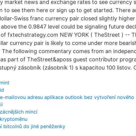
y market news and exchange rates to see currency 
n to see them here or sign up to get started. There a
dollar-Swiss franc currency pair closed slightly higher
ld above the 0.9847 level could be signaling future dec
f fxtechstrategy.com NEW YORK ( TheStreet ) -- Th
lar currency pair is likely to come under more bearis
. The following commentary comes from an independ
as part of TheStreet&aposs guest contributor progra
upný zásobník (zásobník 1) s kapacitou 100 listov. 
 mint
id
e-mailovou adresu aplikace outlook bez vytvoření nového 
ií
vzácnějších mincí
 kryptoměnu
í bitcoinů do jiné peněženky