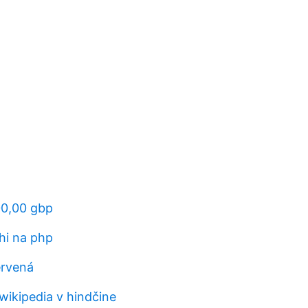
00,00 gbp
hi na php
ervená
ikipedia v hindčine