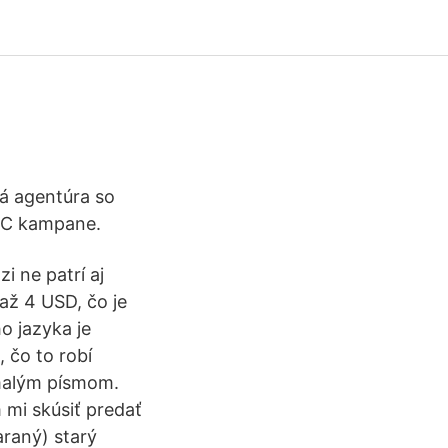
ná agentúra so
PPC kampane.
i ne patrí aj
až 4 USD, čo je
o jazyka je
 čo to robí
 malým písmom.
mi skúsiť predať
raný) starý