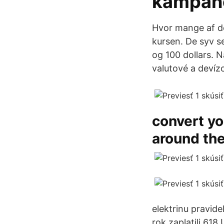
kampan
Hvor mange af de
kursen. De syv sed
og 100 dollars. 
valutové a devíz
convert y
around the
elektrinu pravid
rok zaplatili 61