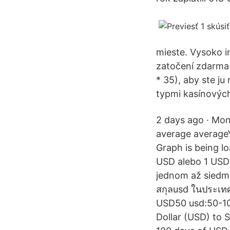
mieste. Vysoko in
zatočení zdarma 
* 35), aby ste ju
typmi kasínových
2 days ago · Mon
average average
Graph is being 
USD alebo 1 USD 
jednom až siedmi
สกุลusd ในประเทศ
USD50 usd:50-100 
Dollar (USD) to 