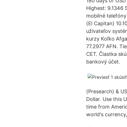
180 days of USD 
Highest: 9.1346 
mobilné telefóny
(El Capitan) 10.1
užívateľov syst
kurzy Koľko Afga
77.2977 AFN. Tie
CET. Čiastka skú
bankový účet.
(Presearch) & US
Dollar. Use this 
time from Ameri
world's currency,