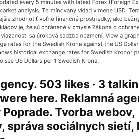
updated every 5 minutes with latest Forex (Foreign E
market analysis. Termínovaný vklad v mene USD. Te
jšie zhodnotiť voľné finančné prostriedky, ako bežn
ladov je, že sú chránené v zmysle Zákona o ochrane 
 viazanosti sa úroková sadzba nezmení. View a graph
nge rates for the Swedish Krona against the US Dollar
shows historical exchange rates for Swedish Kronor pe
to see US Dollars per 1 Swedish Krona.
gency. 503 likes · 3 talki
4 were here. Reklamná age
v Poprade. Tvorba webov,
 správa sociálnych sietí,