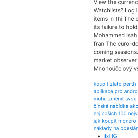
View the currenc
Watchlists? Log i
items in thi The 
its failure to ho
Mohammed Isah o
fran The euro-dol
coming sessions
market observer 
Mnohoúčelový vst
koupit zlato perth
aplikace pro andro
mohu změnit svou 
čínská nabídka akc
nejlepších 100 nej
jak koupit monero
náklady na odeslán
jlxHG