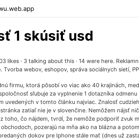
ywu.web.app
sť 1 skúsiť usd
3 likes · 3 talking about this · 14 were here. Reklam
. Tvorba webov, eshopov, správa sociálnych sietí, 
nú firmu, ktorá pôsobí vo viac ako 40 krajinách, medz
spoločnosť sľubuje za vyplnenie 1 dotazníka odmenu 
em uvedených v tomto článku najviac. Znalosť cudzieh
tránka zatiaľ nie je v slovenčine. Nemôžem nájsť nič,
a z toho, čo nájdem, tvrdí, že nemôže podporiť zvuk
 obchodoch, pozerajú na mňa ako na blázna a potom 
redaných dokov pre Iphone stále mať (dnes už zasta