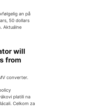
følgelig an på
lars, 50 dollars
. Aktuálne
tor will
s from
MV converter.
policy
kovi platili na
lácali. Celkom za