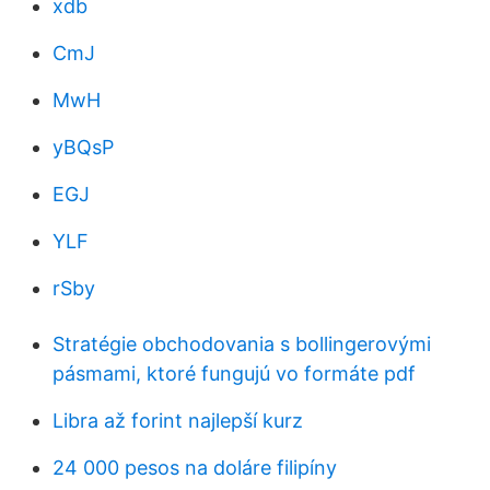
xdb
CmJ
MwH
yBQsP
EGJ
YLF
rSby
Stratégie obchodovania s bollingerovými
pásmami, ktoré fungujú vo formáte pdf
Libra až forint najlepší kurz
24 000 pesos na doláre filipíny