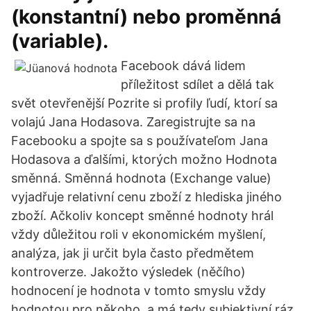
(konstantní) nebo proměnná
(variable).
Facebook dává lidem
příležitost sdílet a dělá tak
svět otevřenější Pozrite si profily ľudí, ktorí sa
volajú Jana Hodasova. Zaregistrujte sa na
Facebooku a spojte sa s používateľom Jana
Hodasova a ďalšími, ktorých možno Hodnota
směnná. Směnná hodnota (Exchange value)
vyjadřuje relativní cenu zboží z hlediska jiného
zboží. Ačkoliv koncept směnné hodnoty hrál
vždy důležitou roli v ekonomickém myšlení,
analýza, jak ji určit byla často předmětem
kontroverze. Jakožto výsledek (něčího)
hodnocení je hodnota v tomto smyslu vždy
hodnotou pro někoho, a má tedy subjektivní ráz.