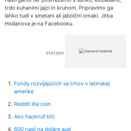
trdo kuhanimi jajci in kruhom. Pripravimo ga
lahko tudi v smetani ali jabolčni omaki. Jitka
Hodanova je na Facebooku.
01.07.2021
Fondy rozvíjajúcich sa trhov v latinskej
amerike
Reddit lite coin
Ako hacknúť btc
600 rupií na doláre aud