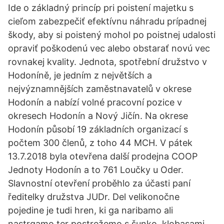
Ide o základný princíp pri poistení majetku s
cieľom zabezpečiť efektívnu náhradu prípadnej
škody, aby si poistený mohol po poistnej udalosti
opraviť poškodenú vec alebo obstarať novú vec
rovnakej kvality. Jednota, spotřební družstvo v
Hodoníně, je jedním z největších a
nejvýznamnějších zaměstnavatelů v okrese
Hodonín a nabízí volné pracovní pozice v
okresech Hodonín a Nový Jičín. Na okrese
Hodonín působí 19 základních organizací s
počtem 300 členů, z toho 44 MCH. V pátek
13.7.2018 byla otevřena další prodejna COOP
Jednoty Hodonín a to 761 Loučky u Oder.
Slavnostní otevření proběhlo za účasti paní
ředitelky družstva JUDr. Del velikonočne
pojedine je tudi hren, ki ga naribamo ali
nastrgamo ter postrežemo s šunko, klobasami,