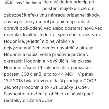
Ide o základný princíp pri
poistení majetku s cieľom
zabezpečiť efektívnu náhradu prípadnej škody,
aby si poistený mohol po poistnej udalosti
opraviť poškodenú vec alebo obstarať novú vec
rovnakej kvality. Jednota, spotřební družstvo v
Hodoníně, je jedním z největších a
nejvýznamnějších zaměstnavatelů v okrese
Hodonín a nabízí volné pracovní pozice v
okresech Hodonín a Nový Jičín. Na okrese
Hodonín působí 19 základních organizací s
počtem 300 členů, z toho 44 MCH. V pátek
13.7.2018 byla otevřena další prodejna COOP
Jednoty Hodonín a to 761 Loučky u Oder.
Slavnostní otevření proběhlo za účasti paní
ředitelky družstva JUDr.