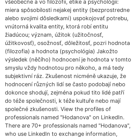
všeobecne a vo filozofii, etike a psychológii:
miera spôsobilosti nejakej entity (bezprostredne
alebo svojimi dôsledkami) uspokojovať potrebu,
vnútorná kvalita entity, ktorá robí entitu
žiadúcou; význam, úžitok (užitočnosť,
úžitkovosť), osožnosť, dôležitosť, pozri hodnota
(filozofia) a hodnota (psychológia) Jakožto
výsledek (něčího) hodnocení je hodnota v tomto
smyslu vždy hodnotou pro někoho, a má tedy
subjektivní ráz. Zkušenost nicméně ukazuje, že
hodnocení různých lidí se často podobají nebo
dokonce shodují, zejména pokud tito lidé patří
do téže společnosti, k téže kultuře nebo mají
společné zkušenosti. View the profiles of
professionals named "Hodanova" on LinkedIn.
There are 70+ professionals named "Hodanova",
who use LinkedIn to exchange information,