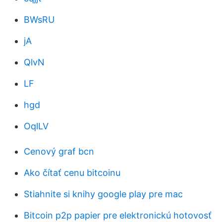
BWsRU
jA
QlvN
LF
hgd
OqlLV
Cenový graf bcn
Ako čítať cenu bitcoinu
Stiahnite si knihy google play pre mac
Bitcoin p2p papier pre elektronickú hotovosť