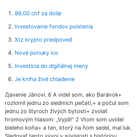
88,00 chf za dolár
Investovanie fondov poistenia
Xtz krypto predpoveď
Nové ponuky ico
Investícia do digitálnej meny
Je kniha živé chladenie
Zjavenie Jánovi. 6 A videl som, ako Baránok+
rozlomil jednu zo siedmich pečatí,+ a počul som
jednu zo štyroch živých bytostí+ zvolať
hromovým hlasom: „Vyjdi!“ 2 Vtom som uvidel
bieleho koňa+ a ten, ktorý na ňom sedel, mal luk.
Sledovať tento vývoj v súvislosti s históriou