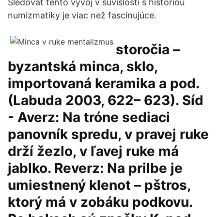
Sledovať tento vývoj v súvislosti s históriou
numizmatiky je viac než fascinujúce.
storočia –
byzantská minca, sklo,
importovaná keramika a pod.
(Labuda 2003, 622– 623). Síd
- Averz: Na tróne sediaci
panovník spredu, v pravej ruke
drží žezlo, v ľavej ruke má
jablko. Reverz: Na prilbe je
umiestnený klenot – pštros,
ktorý má v zobáku podkovu.