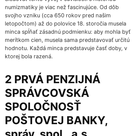
numizmatiky je viac než fascinujúce. Od dôb
svojho vzniku (cca 650 rokov pred našim
letopočtom) až do polovice 18. storočia musela
minca spĺňať zásadnú podmienku: aby mohla byť
merítkom cien, musela sama predstavovať určitú
hodnotu. Každá minca predstavuje časť doby, v
ktorej bola razená.
2 PRVÁ PENZIJNÁ
SPRÁVCOVSKÁ
SPOLOČNOSŤ
POŠTOVEJ BANKY,
správ. spol., a.s.