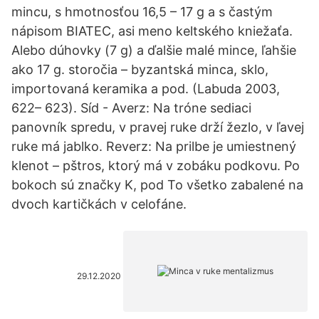
mincu, s hmotnosťou 16,5 – 17 g a s častým
nápisom BIATEC, asi meno keltského kniežaťa.
Alebo dúhovky (7 g) a ďalšie malé mince, ľahšie
ako 17 g. storočia – byzantská minca, sklo,
importovaná keramika a pod. (Labuda 2003,
622– 623). Síd - Averz: Na tróne sediaci
panovník spredu, v pravej ruke drží žezlo, v ľavej
ruke má jablko. Reverz: Na prilbe je umiestnený
klenot – pštros, ktorý má v zobáku podkovu. Po
bokoch sú značky K, pod To všetko zabalené na
dvoch kartičkách v celofáne.
29.12.2020