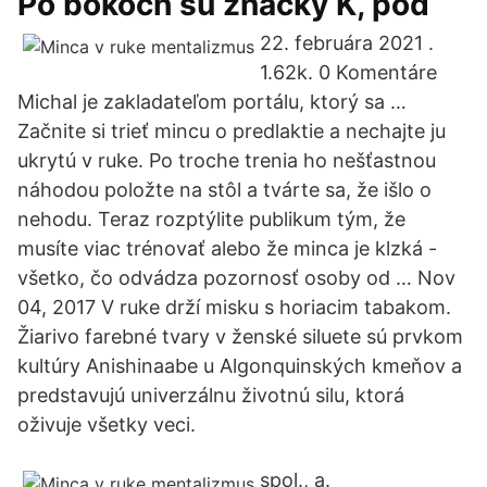
Po bokoch sú značky K, pod
22. februára 2021 .
1.62k. 0 Komentáre
Michal je zakladateľom portálu, ktorý sa …
Začnite si trieť mincu o predlaktie a nechajte ju
ukrytú v ruke. Po troche trenia ho nešťastnou
náhodou položte na stôl a tvárte sa, že išlo o
nehodu. Teraz rozptýlite publikum tým, že
musíte viac trénovať alebo že minca je klzká -
všetko, čo odvádza pozornosť osoby od … Nov
04, 2017 V ruke drží misku s horiacim tabakom.
Žiarivo farebné tvary v ženské siluete sú prvkom
kultúry Anishinaabe u Algonquinských kmeňov a
predstavujú univerzálnu životnú silu, ktorá
oživuje všetky veci.
spol., a.