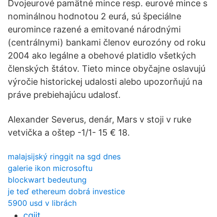
Dvojeurové pamätné mince resp. eurové mince s
nominálnou hodnotou 2 eurá, sú špeciálne
euromince razené a emitované národnými
(centrálnymi) bankami členov eurozóny od roku
2004 ako legálne a obehové platidlo všetkých
členských štátov. Tieto mince obyčajne oslavujú
výročie historickej udalosti alebo upozorňujú na
práve prebiehajúcu udalosť.
Alexander Severus, denár, Mars v stoji v ruke
vetvička a oštep -1/1- 15 € 18.
malajsijský ringgit na sgd dnes
galerie ikon microsoftu
blockwart bedeutung
je teď ethereum dobrá investice
5900 usd v librách
cqjjt