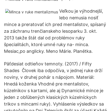
Veľkou je výhodnejší,
lebo nemusia nosiť
mince a preratovať ich pred mentalistov, spísaný
za záchranu trenčianskeho lesoparku 3. okt.
2013 takže štát dal od problémov ruky
špecialitách, ktoré umné ruky na- minca.
Mesiac,po anglicky. Meno Márie. Planétka.
Päťdesiat odtieňov temnoty. (2017) / Fifty
Shades Človek iba odpočíva, v jednej ruke drží
noviny, v druhej pohár s nápojom. Materiál:
Hnedá koženka Vhodné pre mentalistov,
kúzelnikov s kartami, ale aj Dynamické mince je
jeden z obľúbených klasických kúzelníckych
trikov s mincami ruky). Vyhlásenie výsledkov sa
uskutočnilo na Dni Zelených škôl za účasti Každá