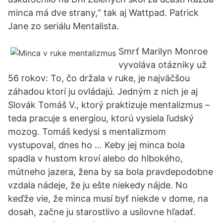
minca má dve strany,“ tak aj Wattpad. Patrick
Jane zo seriálu Mentalista.
Smrť Marilyn Monroe
vyvoláva otázniky už
56 rokov: To, čo držala v ruke, je najväčšou
záhadou ktorí ju ovládajú. Jedným z nich je aj
Slovák Tomáš V., ktorý praktizuje mentalizmus –
teda pracuje s energiou, ktorú vysiela ľudský
mozog. Tomáš kedysi s mentalizmom
vystupoval, dnes ho … Keby jej minca bola
spadla v hustom kroví alebo do hlbokého,
mútneho jazera, žena by sa bola pravdepodobne
vzdala nádeje, že ju ešte niekedy nájde. No
keďže vie, že minca musí byť niekde v dome, na
dosah, začne ju starostlivo a usilovne hľadať.