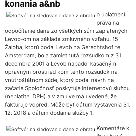
konania a&nb
o uplatnení
práva na
odpočítanie dane zo všetkých súm zaplatených
Levob-om na základe zmluvného vzťahu. 15
Žaloba, ktorú podal Levob na Gerechtshof te
Amsterdam, bola zamietnutá rozsudkom z 31.
decembra 2001 a Levob napadol kasačným
opravným prostried­ kom tento rozsudok na
vnútroštátnom súde, ktorý podal návrh na
začatie Spoločnosť poskytuje internetovú službu
(neplatiteľ DPH) a v zmluve má uvedené, že
fakturuje vopred. Môže byť dátum vystavenia 31.
12. 2018 a dátum dodania služby 1.
Komentáre k