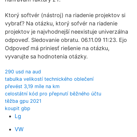
Ktorý softvér (nástroj) na riadenie projektov si
vybrať? Na otázku, ktorý sofvér na riadenie
projektov je najvhodnejší neexistuje univerzálna
odpoveď. Sledovanie obratu. 06.11.09 11:23. Ejo
Odpoveď má priniesť riešenie na otázku,
vyvarujte sa hodnotenia otázky.
290 usd na aud
tabulka velikostí technického oblečení
převést 3,19 míle na km
celostátní kód pro přepnutí běžného účtu
těžba gpu 2021
koupit gbp
Lg
VW