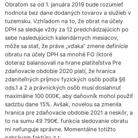
Obratom sa od 1. januára 2019 bude rozumieť
hodnota bez dane dodaných tovarov a služieb v
tuzemsku. Vzhľadom na to, že obrat na účely
DPH sa sleduje vždy za 12 predchádzajúcich po
sebe nasledujúcich kalendárnych mesiacov,
môže sa stať, že práve „vďaka“ zmene definície
obratu na účely DPH sa mnohé FO (ktoré
doteraz balansovali na hrane platiteľstva Pre
zdaňovacie obdobie 2020 platí, že hranica
zdaniteľných príjmov fyzických osôb podľa §6
ods.1 a 2 a právnických osôb musí dosiahnuť
maximálne 100 000€, aby daňovník mohol použiť
sadzbu dane 15%. Avšak, novelou sa zmenila
hranica pre zdaňovacie obdobie 2021 a neskôr, a
to na sumu 49 790€. funkcia sledovanie obratu
mi nefunguje správne. Momentálne totižto
nahrávam faktúry z r.