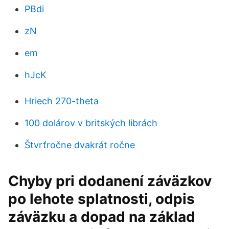
PBdi
zN
em
hJcK
Hriech 270-theta
100 dolárov v britských librách
Štvrťročne dvakrát ročne
Chyby pri dodanení záväzkov
po lehote splatnosti, odpis
záväzku a dopad na základ